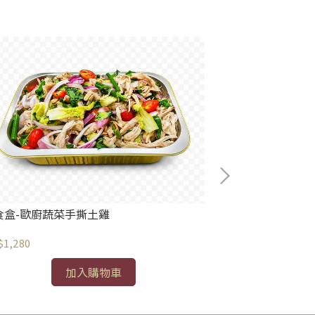
食盒-歐廚蔬菜手撕土雞
寶食盒-義式烤櫛
$1,280
NT$880
加入購物車