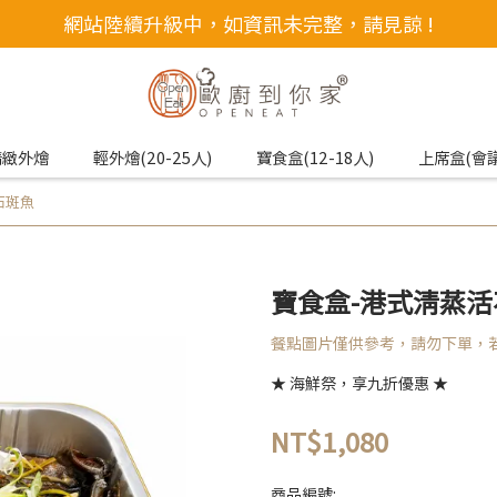
網站陸續升級中，如資訊未完整，請見諒 !
精緻外燴
輕外燴(20-25人)
寶食盒(12-18人)
上席盒(會
石斑魚
寶食盒-港式清蒸活
餐點圖片僅供參考，請勿下單，
★ 海鮮祭，享九折優惠 ★
NT$1,080
商品編號: