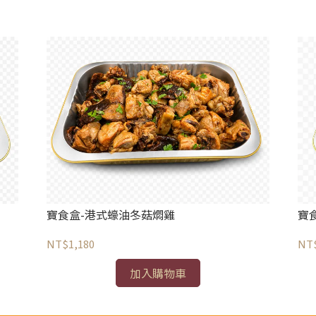
寶食盒-港式蠔油冬菇燜雞
寶
NT$1,180
NT
加入購物車