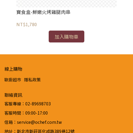
寶食盒-鮮嫩火烤雞腿肉串
寶
NT$1,780
NT
加入購物車
線上購物
歐廚超市
隱私政策
聯絡資訊
客服專線：02-89698703
客服時間：09:00-17:00
信箱：service@ochef.com.tw
地址：新北市新莊區化成路389巷12號