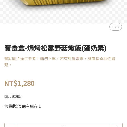
1
/
2
寶食盒-焗烤松露野菇燉飯(蛋奶素)
餐點圖片僅供參考，請勿下單，若有訂餐需求，請直接與我們聯
繫。
NT$1,280
商品編號:
供貨狀況:
尚有庫存 1